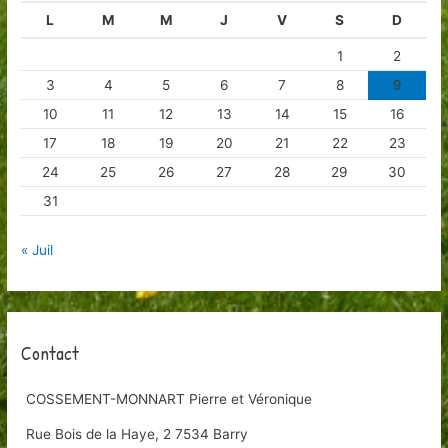
L
M
M
J
V
S
D
e
r
1
2
3
4
5
6
7
8
9
:
10
11
12
13
14
15
16
17
18
19
20
21
22
23
24
25
26
27
28
29
30
31
« Juil
Contact
COSSEMENT-MONNART Pierre et Véronique
Rue Bois de la Haye, 2 7534 Barry