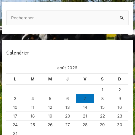
R
e
c
h
e
Calendrier
r
c
août 2026
h
L
M
M
J
V
S
D
e
r
1
2
3
4
5
6
7
8
9
:
10
11
12
13
14
15
16
17
18
19
20
21
22
23
24
25
26
27
28
29
30
31