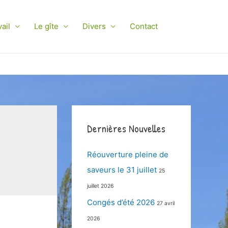
ail
Le gîte
Divers
Contact
Dernières Nouvelles
Réouverture pleine de
saveurs le 31 juillet
25
juillet 2026
Congés d’été 2026
27 avril
2026