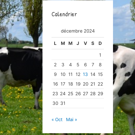
e
Calendrier
r
c
décembre 2024
h
e
L
M
M
J
V
S
D
r
1
2
3
4
5
6
7
8
:
9
10
11
12
13
14
15
16
17
18
19
20
21
22
23
24
25
26
27
28
29
30
31
« Oct
Mai »